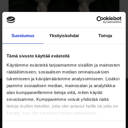
Truck Driver – figuuri (rengasukko)
Suostumus
Yksityiskohdat
Tietoja
Tämä sivusto käyttää evästeitä
Käytämme evästeitä tarjoamamme sisällön ja mainosten
räätälöimiseen, sosiaalisen median ominaisuuksien
tukemiseen ja kävijämäärämme analysoimiseen. Lisäksi
jaamme sosiaalisen median, mainosalan ja analytiikka-
alan kumppaneillemme tietoja siitä, miten käytät
RAAHE
sivustoamme. Kumppanimme voivat yhdistää näitä
tietoja muihin tietoihin, joita olet antanut heille tai joita on
Ahertajankatu 3, 92160 Saloinen
Toimisto 08 211 7120
kerätty, kun olet käyttänyt heidän palvelujaan.
Kevyt kalusto 050 369 4998
Raskas kalusto 050 369 4940, 0500 382 560