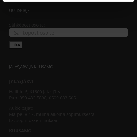
UUTISKIRJE
Sähköpostiosoite:
JALASJÄRVI JA KUUSAMO
JALASJÄRVI
Hallitie 6, 61600 Jalasjärvi
Puh. 050 432 5898, 0500 683 505
Aukioloajat:
Ma-pe: 8-17, muina aikoina sopimuksesta
La: sopimuksen mukaan
KUUSAMO