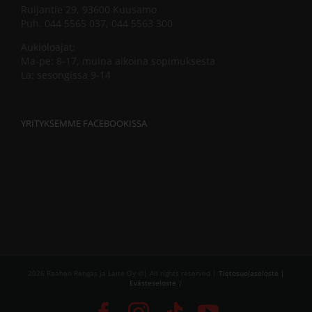
Ruijantie 29, 93600 Kuusamo
Puh. 044 5565 037, 044 5563 300
Aukioloajat:
Ma-pe: 8-17, muina aikoina sopimuksesta
La: sesongissa 9-14
YRITYKSEMME FACEBOOKISSA
2026 Raahen Rengas ja Laite Oy ©| All rights reserved |
Tietosuojaseloste |
Evästeseloste |