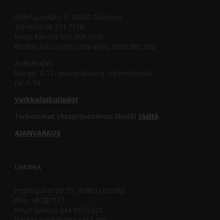
Ahertajankatu 3, 92160 Saloinen
Toimisto 08 211 7120
Kevyt kalusto 050 369 4998
Raskas kalusto 050 369 4940, 0500 382 560
Aukioloajat:
Ma-pe: 8-17, muina aikoina sopimuksesta
La: 9-14
Verkkolaskutiedot
Tarkemmat yhteystietomme löydät
täältä
.
AJANVARAUS
LIMINKA
Kedonperäntie 70, 91900 Liminka
Puh. 08 381171
Kevyt kalusto 044 5565 021
Raskas kalusto 044 5565 035