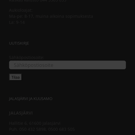
Aukioloajat:
Ma-pe: 8-17, muina aikoina sopimuksesta
La: 9-14
UUTISKIRJE
Sähköpostiosoite:
JALASJÄRVI JA KUUSAMO
JALASJÄRVI
Hallitie 6, 61600 Jalasjärvi
Puh. 050 432 5898, 0500 683 505