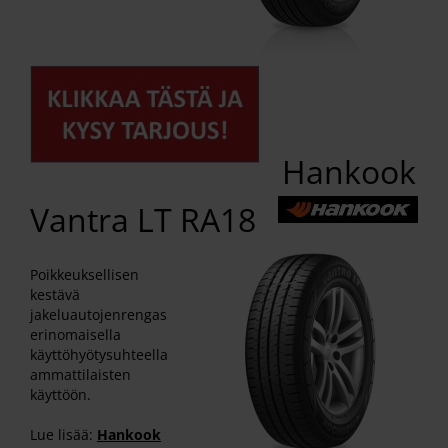
Hankook
Vantra LT RA18
Poikkeuksellisen
kestävä
jakeluautojenrengas
erinomaisella
käyttöhyötysuhteella
ammattilaisten
käyttöön.
Lue lisää:
Hankook