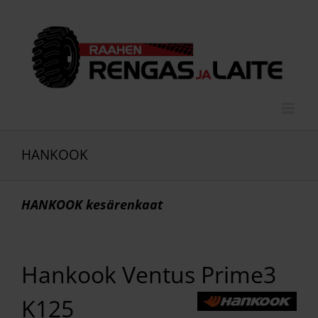
Skip
to
content
HANKOOK
HANKOOK kesärenkaat
Hankook Ventus Prime3
K125