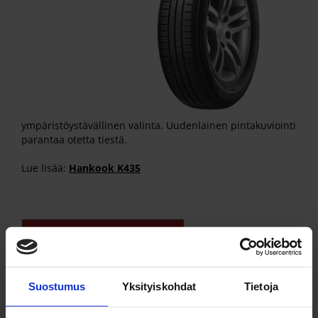
ympäristöystävällinen valinta. Uudenlainen pintakuviointi
parantaa otetta tiestä.
Lue lisää:
Hankook K435
Suostumus
Yksityiskohdat
Tietoja