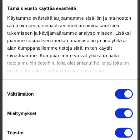
Tämä sivusto käyttää evästeitä
Käytämme evästeitä tarjoamamme sisällön ja mainosten
Hankook Dynapro A/T 2
räätälöimiseen, sosiaalisen median ominaisuuksien
tukemiseen ja kävijämäärämme analysoimiseen. Lisäksi
RF11
jaamme sosiaalisen median, mainosalan ja analytiikka-
alan kumppaneillemme tietoja siitä, miten käytät
sivustoamme. Kumppanimme voivat yhdistää näitä
Pitoa kaikilla ajoalustoilla.
tietoja muihin tietoihin, joita olet antanut heille tai joita on
Uutuudella ajat
kerätty, kun olet käyttänyt heidän palvelujaan.
turvallisesti kaikilla teillä,
ja myös niiden
ulkopuolella. Mallin
Suostumuksen
ominaisuudet ovat
Välttämätön
valinta
parantuneet kaikilla osa-
alueilla edeltäjäänsä
nähden. Vahva rakenne
Mieltymykset
suojaa rengasta hyvin ulkoisilta vaurioilta. Malli soveltuu
myös avolava- ja pakettiautoihin.
Tilastot
Lue lisää:
Hankook Dynapro AT2 RF11