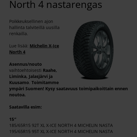
North 4 nastarengas
Poikkeuksellinen ajon
hallinta talviteillä uusilla
renkailla.
Lue lisää:
Michelin X-Ice
North 4
Asennus/nouto
vaihtoehtoisesti
Raahe,
Liminka, Jalasjärvi ja
Kuusamo
.
Toimitamme
ympäri Suomen! Kysy saatavuus toimipaikoittain ennen
noutoa.
Saatavilla esim:
15″
185/65R15 92T XL X-ICE NORTH 4 MICHELIN NASTA
195/65R15 95T XL X-ICE NORTH 4 MICHELIN NASTA