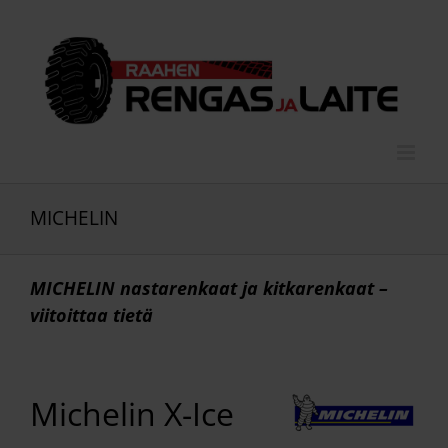
Skip
to
content
MICHELIN
MICHELIN nastarenkaat ja kitkarenkaat –
viitoittaa tietä
Michelin X-Ice