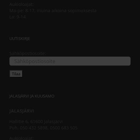
Aukioloajat:
Ma-pe: 8-17, muina aikoina sopimuksesta
La: 9-14
UUTISKIRJE
Sähköpostiosoite:
JALASJÄRVI JA KUUSAMO
JALASJÄRVI
Hallitie 6, 61600 Jalasjärvi
Puh. 050 432 5898, 0500 683 505
Aukioloajat: