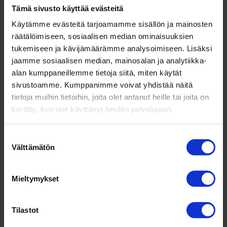
Tämä sivusto käyttää evästeitä
Michelin X-Ice Snow
Käytämme evästeitä tarjoamamme sisällön ja mainosten
räätälöimiseen, sosiaalisen median ominaisuuksien
kitkarengas
tukemiseen ja kävijämäärämme analysoimiseen. Lisäksi
jaamme sosiaalisen median, mainosalan ja analytiikka-
Kestävää ja turvallista liikkuvuutta
alan kumppaneillemme tietoja siitä, miten käytät
pohjoisen talveen.
sivustoamme. Kumppanimme voivat yhdistää näitä
tietoja muihin tietoihin, joita olet antanut heille tai joita on
Lue lisää:
Michelin X-Ice Snow
kerätty, kun olet käyttänyt heidän palvelujaan.
Saatavilla esim:
Suostumuksen
205/55R16 94H XL X-ICE SNOW 3PMSF MS MICHELIN
Välttämätön
valinta
KITKA C E 69dB
215/60R16 99H XL X-ICE SNOW MICHELIN KITKA C E 69dB
215/65R16 102T XL X-ICE SNOW 3PMSF MS MICHELIN
Mieltymykset
KITKA B E 69dB
215/65R17 99T X-ICE SNOW FP MICHELIN KITKA C E 69dB
Tilastot
Myös muita kokoja saatavilla!