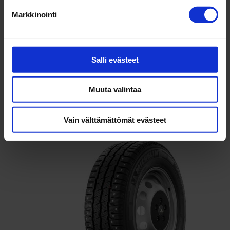
Markkinointi
Salli evästeet
Muuta valintaa
Michelin Agilis X-Ice North
nastarengas
Vain välttämättömät evästeet