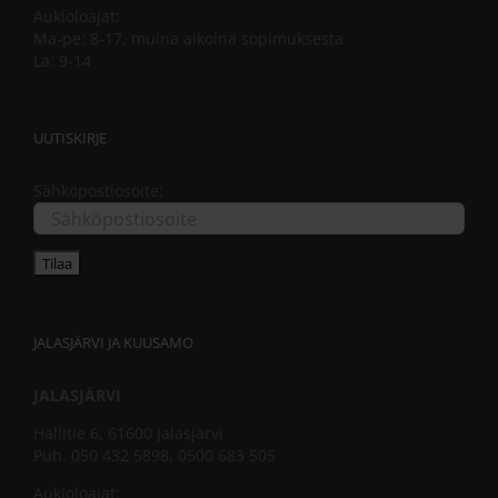
Aukioloajat:
Ma-pe: 8-17, muina aikoina sopimuksesta
La: 9-14
UUTISKIRJE
Sähköpostiosoite:
JALASJÄRVI JA KUUSAMO
JALASJÄRVI
Hallitie 6, 61600 Jalasjärvi
Puh. 050 432 5898, 0500 683 505
Aukioloajat: