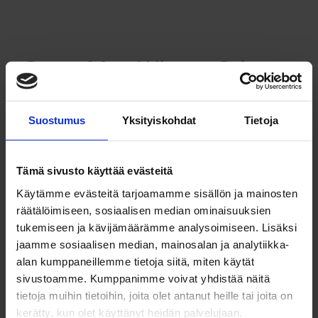
GreenMax Winter Grip
Van 2 LINGLONG NASTA
Suostumus
Yksityiskohdat
Tietoja
Edullinen
Tämä sivusto käyttää evästeitä
Käytämme evästeitä tarjoamamme sisällön ja mainosten
räätälöimiseen, sosiaalisen median ominaisuuksien
tukemiseen ja kävijämäärämme analysoimiseen. Lisäksi
jaamme sosiaalisen median, mainosalan ja analytiikka-
alan kumppaneillemme tietoja siitä, miten käytät
sivustoamme. Kumppanimme voivat yhdistää näitä
tietoja muihin tietoihin, joita olet antanut heille tai joita on
kerätty, kun olet käyttänyt heidän palvelujaan.