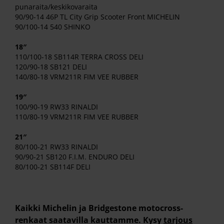
punaraita/keskikovaraita
90/90-14 46P TL City Grip Scooter Front MICHELIN
90/100-14 540 SHINKO
18″
110/100-18 SB114R TERRA CROSS DELI
120/90-18 SB121 DELI
140/80-18 VRM211R FIM VEE RUBBER
19″
100/90-19 RW33 RINALDI
110/80-19 VRM211R FIM VEE RUBBER
21″
80/100-21 RW33 RINALDI
90/90-21 SB120 F.I.M. ENDURO DELI
80/100-21 SB114F DELI
Kaikki Michelin ja Bridgestone motocross-
renkaat saatavilla kauttamme. Kysy
tarjous