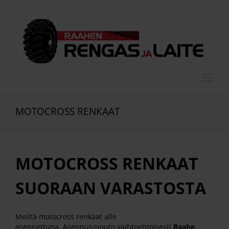
Skip
to
content
MOTOCROSS RENKAAT
MOTOCROSS RENKAAT
SUORAAN VARASTOSTA
Meiltä motocross renkaat alle
asennettuna. Asennus/nouto vaihtoehtoisesti
Raahe,