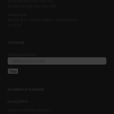
Kevyt kalusto 044 5565 021
Raskas kalusto 044 5565 035
Aukioloajat:
Ma-pe: 8-17, muina aikoina sopimuksesta
La: 9-14
UUTISKIRJE
Sähköpostiosoite:
JALASJÄRVI JA KUUSAMO
JALASJÄRVI
Hallitie 6, 61600 Jalasjärvi