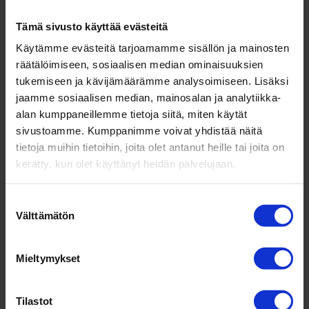
Myös muita kokoja saatavilla!
Tämä sivusto käyttää evästeitä
Käytämme evästeitä tarjoamamme sisällön ja mainosten
räätälöimiseen, sosiaalisen median ominaisuuksien
tukemiseen ja kävijämäärämme analysoimiseen. Lisäksi
jaamme sosiaalisen median, mainosalan ja analytiikka-
alan kumppaneillemme tietoja siitä, miten käytät
Michelin AC10
sivustoamme. Kumppanimme voivat yhdistää näitä
tietoja muihin tietoihin, joita olet antanut heille tai joita on
Enduro- ja motocross
kerätty, kun olet käyttänyt heidän palvelujaan.
rengas. Kestävä ja
monikäyttöinen
Suostumuksen
vaihtelevaan maastoon.
Välttämätön
valinta
Lue lisää:
AC10 Michelin
Mieltymykset
Saatavilla esim:
110/90-19 62R TT AC10 Moto M199 MICHELIN
Tilastot