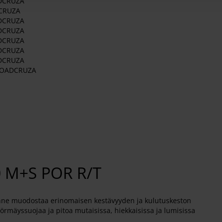
ADCRUZA
DCRUZA
ADCRUZA
ADCRUZA
ADCRUZA
ADCRUZA
ADCRUZA
 ROADCRUZA
 M+S POR R/T
nne muodostaa erinomaisen kestävyyden ja kulutuskeston
örmäyssuojaa ja pitoa mutaisissa, hiekkaisissa ja lumisissa