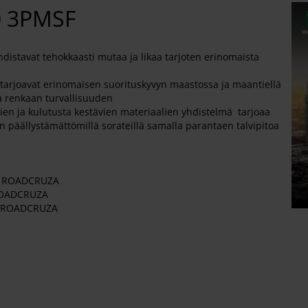
0 3PMSF
hdistavat tehokkaasti mutaa ja likaa tarjoten erinomaista
ot tarjoavat erinomaisen suorituskyvyn maastossa ja maantiellä
a renkaan turvallisuuden
ien ja kulutusta kestävien materiaalien yhdistelmä tarjoaa
n päällystämättömillä sorateillä samalla parantaen talvipitoa
F ROADCRUZA
ROADCRUZA
F ROADCRUZA