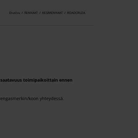
Etusivu
/
RENKAAT
/
KESÄRENKAAT
/
ROADCRUZA
aatavuus toimipaikoittain ennen
ta rengasmerkin/koon yhteydessä.