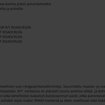
revia kulmia pidon parantamiseksi
lta ja pistoilta
POR R/T ROADCRUZA
R/T ROADCRUZA
R/T ROADCRUZA
R/T ROADCRUZA
uhteellisen uusi rengaspintamallinimitys. Suunniteltu maasto- ja 
imaastoon. R/T -renkaissa on yleisesti suuria avoimia välejä ja kuh
sekä lamelloidut (saipatut) kulutuspinnan palat, jotka parantavat 
a joillakin myös lisäksi 3PMSF-merkintä ja täten soveltuvat sekä tie