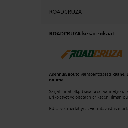
ROADCRUZA
ROADCRUZA kesärenkaat
Asennus/nouto
vaihtoehtoisesti
Raahe, 
noutoa.
Sarjahinnat (4kpl) sisältävät vannetyön, t
Erikoistyöt veloitetaan erikseen. Ilman pu
EU
–
arvot
merkittynä: vierintävastus märkä