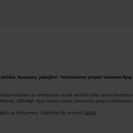
Liminka, Kuusamo, Jalasjärvi
.
Toimitamme ympäri Suomen! Kysy s
asapainotuksen ja tarvittaessa uudet venttiilit ellei toisin ilmoite
lttitöitä -20€/4kpl. Kysy tarjous ilman asennusta ja/tai toimitettuna.
pito ja ohiajomelu. Lisätietoa EU-arvoista
täältä
.