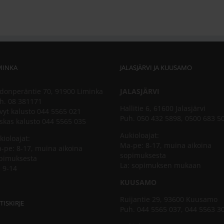
MINKA
JALASJÄRVI JA KUUSAMO
donperäntie 70, 91900 Liminka
JALASJÄRVI
h. 08 381171
Hallitie 6, 61600 Jalasjärvi
vyt kalusto 044 5565 021
Puh. 050 432 5898, 0500 683 5
skas kalusto 044 5565 035
Aukioloajat:
kioloajat:
Ma-pe: 8-17, muina aikoina
-pe: 8-17, muina aikoina
sopimuksesta
pimuksesta
La: sopimuksen mukaan
: 9-14
KUUSAMO
Ruijantie 29, 93600 Kuusamo
TISKIRJE
Puh. 044 5565 037, 044 5563 3