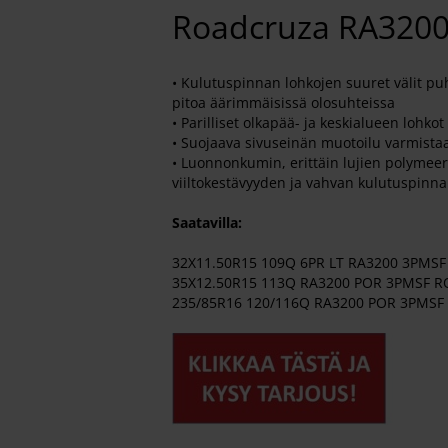
Roadcruza RA320
• Kulutuspinnan lohkojen suuret välit pu
pitoa äärimmäisissä olosuhteissa
• Parilliset olkapää- ja keskialueen lohk
• Suojaava sivuseinän muotoilu varmista
• Luonnonkumin, erittäin lujien polymeer
viiltokestävyyden ja vahvan kulutuspinna
Saatavilla:
32X11.50R15 109Q 6PR LT RA3200 3PMS
35X12.50R15 113Q RA3200 POR 3PMSF 
235/85R16 120/116Q RA3200 POR 3PMS