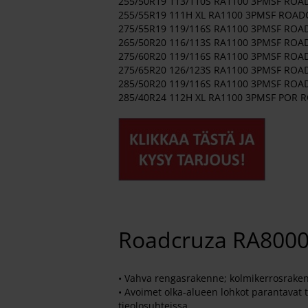
255/50R19 113/110S RA1100 3PMSF RO
255/55R19 111H XL RA1100 3PMSF ROA
275/55R19 119/116S RA1100 3PMSF RO
265/50R20 116/113S RA1100 3PMSF RO
275/60R20 119/116S RA1100 3PMSF RO
275/65R20 126/123S RA1100 3PMSF RO
285/50R20 119/116S RA1100 3PMSF RO
285/40R24 112H XL RA1100 3PMSF POR
Roadcruza RA8000
• Vahva rengasrakenne; kolmikerrosrake
• Avoimet olka-alueen lohkot parantavat t
tieolosuhteissa