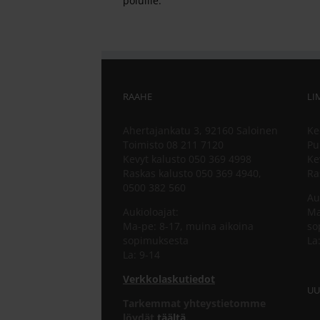
poluille.
RAAHE
LI
Ahertajankatu 3, 92160 Saloinen
Ke
Toimisto 08 211 7120
Pu
Kevyt kalusto 050 369 4998
Ke
Raskas kalusto 050 369 4940,
Ra
0500 382 560
Au
Aukioloajat:
Ma
Ma-pe: 8-17, muina aikoina
so
sopimuksesta
La
La: 9-14
Verkkolaskutiedot
UU
Tarkemmat yhteystietomme
löydät
täältä
.