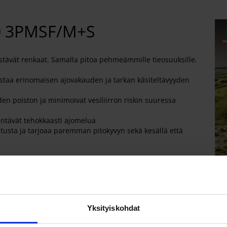
0 3PMSF/M+S
stävät renkaat. Samalla pitoa pehmeämmille tieosuuksille.
taa erinomaisen ajovakauden ja tarkan käsiteltävyyden
en poiston ja minimoivat vesiliirron riskin suuressa
hentävät tehokkaasti ajomelua
stusta ja tarjoaa paremman pitokyvyn sekä kesällä että
DCRUZA
CRUZA
A
Yksityiskohdat
A
UZA