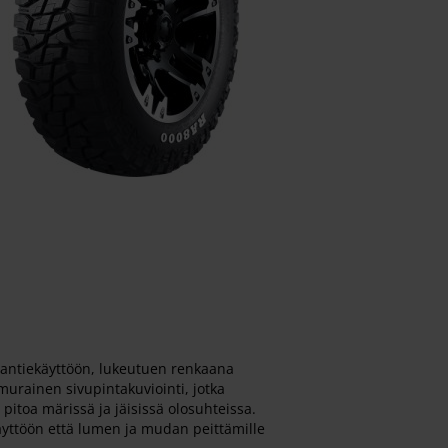
maantiekäyttöön, lukeutuen renkaana
murainen sivupintakuviointi, jotka
pitoa märissä ja jäisissä olosuhteissa.
käyttöön että lumen ja mudan peittämille