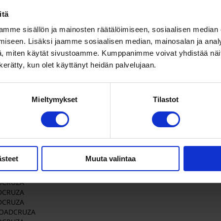
CRUZA
ADCRUZA
itä
ADCRUZA
mme sisällön ja mainosten räätälöimiseen, sosiaalisen median
A
iseen. Lisäksi jaamme sosiaalisen median, mainosalan ja analy
ADCRUZA
, miten käytät sivustoamme. Kumppanimme voivat yhdistää näitä t
ADCRUZA
ADCRUZA
n kerätty, kun olet käyttänyt heidän palvelujaan.
ADCRUZA
RUZA
SF ROADCRUZA
Mieltymykset
Tilastot
ADCRUZA
F ROADCRUZA
ADCRUZA
ADCRUZA
ADCRUZA
ADCRUZA
ästeet
Muuta valintaa
ADCRUZA
ADCRUZA
ADCRUZA
ADCRUZA
ADCRUZA
 ROADCRUZA