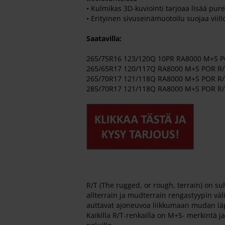
• Kulmikas 3D-kuviointi tarjoaa lisää pu
• Erityinen sivuseinämuotoilu suojaa viilloi
Saatavilla:
265/75R16 123/120Q 10PR RA8000 M+S 
265/65R17 120/117Q RA8000 M+S POR 
265/70R17 121/118Q RA8000 M+S POR 
285/70R17 121/118Q RA8000 M+S POR 
R/T (The rugged, or rough, terrain) on s
allterrain ja mudterrain rengastyypin väl
auttavat ajoneuvoa liikkumaan mudan läpi 
Kaikilla R/T-renkailla on M+S- merkintä j