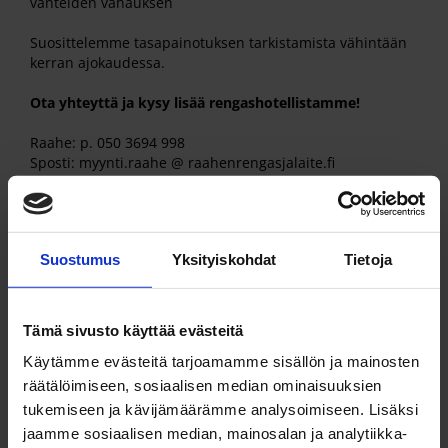
vanteiden vahauksen
Suosittelemme tasapainotuksen tarkistamista vähintään
kerran ajokaudessa.
Ota yhteyttä ja kysy lisää rengashotellistamme!
Raahe: p. 050 3694 998
Sposti: myynti.raahe @ raahenrengasjalaite.fi
Kausivaihdot sujuvasti myös
Suostumus
Yksityiskohdat
Tietoja
nettiajanvarauksella:
Tämä sivusto käyttää evästeitä
Käytämme evästeitä tarjoamamme sisällön ja mainosten
räätälöimiseen, sosiaalisen median ominaisuuksien
tukemiseen ja kävijämäärämme analysoimiseen. Lisäksi
jaamme sosiaalisen median, mainosalan ja analytiikka-