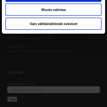
Muuta valintaa
LIMINKA
Kedonperäntie 70, 91900 Liminka
Vain välttämättömät evästeet
Puh. 08 381171
Kevyt kalusto 044 5565 021
Raskas kalusto 044 5565 035
Aukioloajat:
Ma-pe: 8-17, muina aikoina sopimuksesta
La: 9-14
UUTISKIRJE
Sähköpostiosoite: