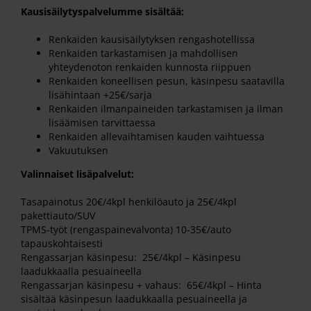
Kausisäilytyspalvelumme sisältää:
Renkaiden kausisäilytyksen rengashotellissa
Renkaiden tarkastamisen ja mahdollisen
yhteydenoton renkaiden kunnosta riippuen
Renkaiden koneellisen pesun, käsinpesu saatavilla
lisähintaan +25€/sarja
Renkaiden ilmanpaineiden tarkastamisen ja ilman
lisäämisen tarvittaessa
Renkaiden allevaihtamisen kauden vaihtuessa
Vakuutuksen
Valinnaiset lisäpalvelut:
Tasapainotus 20€/4kpl henkilöauto ja 25€/4kpl
pakettiauto/SUV
TPMS-työt (rengaspainevalvonta) 10-35€/auto
tapauskohtaisesti
Rengassarjan käsinpesu: 25€/4kpl – Käsinpesu
laadukkaalla pesuaineella
Rengassarjan käsinpesu + vahaus: 65€/4kpl – Hinta
sisältää käsinpesun laadukkaalla pesuaineella ja