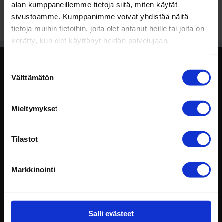
alan kumppaneillemme tietoja siitä, miten käytät
sivustoamme. Kumppanimme voivat yhdistää näitä
tietoja muihin tietoihin, joita olet antanut heille tai joita on
kerätty, kun olet käyttänyt heidän palvelujaan.
Suostumuksen
RAAHE
Välttämätön
valinta
Ahertajankatu 3, 92160 Saloinen
Toimisto 08 211 7120
Mieltymykset
Kevyt kalusto 050 369 4998
Raskas kalusto 050 369 4940, 0500 382 560
Tilastot
Aukioloajat:
Ma-pe: 8-17, muina aikoina sopimuksesta
La: 9-14
Markkinointi
Verkkolaskutiedot
Tarkemmat yhteystietomme löydät
täältä
.
AJANVARAUS
Salli evästeet