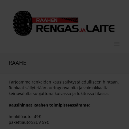
Skip
to
content
RAAHE
Tarjoamme renkaiden kausisäilytystä edulliseen hintaan.
Renkaat säilytetään auringonvalolta ja voimakkaalta
keinovalolta suojattuna kuivassa ja lukitussa tilassa.
Kausihinnat Raahen toimipisteessämme:
henkilöautot 49€
pakettiautot/SUV 59€