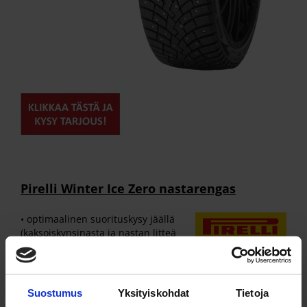
Pirelli Winter Ice Zero nastarengas
• optimaalinen suorituskysy jäällä
(kaksoiskynsinasta ja nastan litteä
sivu)
Suostumus
Yksityiskohdat
Tietoja