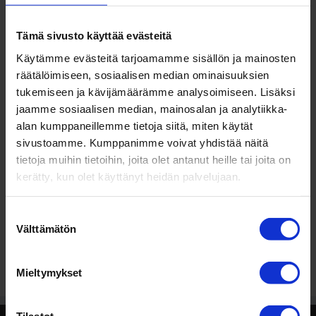
Tämä sivusto käyttää evästeitä
Käytämme evästeitä tarjoamamme sisällön ja mainosten
räätälöimiseen, sosiaalisen median ominaisuuksien
Kaikki
tukemiseen ja kävijämäärämme analysoimiseen. Lisäksi
Pirellin
nastarenkaat
jaamme sosiaalisen median, mainosalan ja analytiikka-
ja
alan kumppaneillemme tietoja siitä, miten käytät
kitkarenkaat
sivustoamme. Kumppanimme voivat yhdistää näitä
saatavilla kauttamme.
tietoja muihin tietoihin, joita olet antanut heille tai joita on
kerätty, kun olet käyttänyt heidän palvelujaan.
Palaa pääsivulle
Talvirenkaat
Suostumuksen
Välttämätön
valinta
Mieltymykset