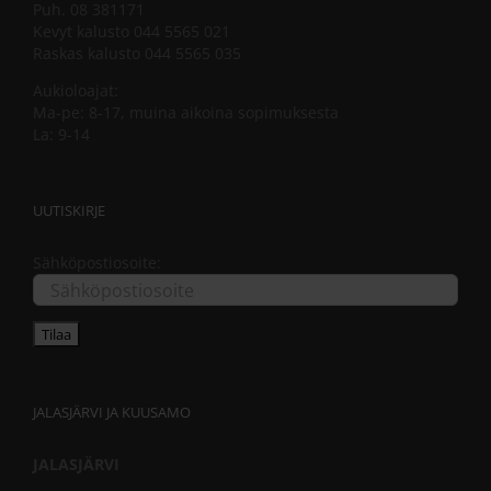
Puh. 08 381171
Kevyt kalusto 044 5565 021
Raskas kalusto 044 5565 035
Aukioloajat:
Ma-pe: 8-17, muina aikoina sopimuksesta
La: 9-14
UUTISKIRJE
Sähköpostiosoite:
JALASJÄRVI JA KUUSAMO
JALASJÄRVI