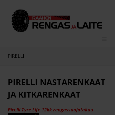
Skip
to
content
PIRELLI
PIRELLI NASTARENKAAT
JA KITKARENKAAT
Pirelli Tyre Life 12kk rengassuojatakuu