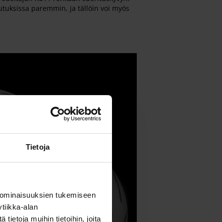
utuksissa paremmin, ja tällöin voi myös
Tietoja
 ominaisuuksien tukemiseen
tiikka-alan
ietoja muihin tietoihin, joita