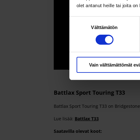
olet antanut heille tai joita o
Suostumuksen
Välttämätön
valinta
Vain välttämättömät ev
Battlax Sport Touring T33
Battlax Sport Touring T33 on Bridgestone
Lue lisää:
Battlax T33
Saatavilla olevat koot: