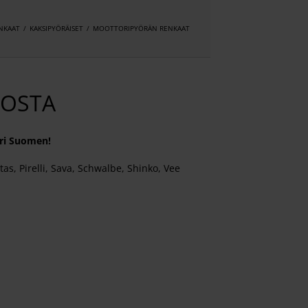
NKAAT
/
KAKSIPYÖRÄISET
/
MOOTTORIPYÖRÄN RENKAAT
TOSTA
ri Suomen!
s, Pirelli, Sava, Schwalbe, Shinko, Vee