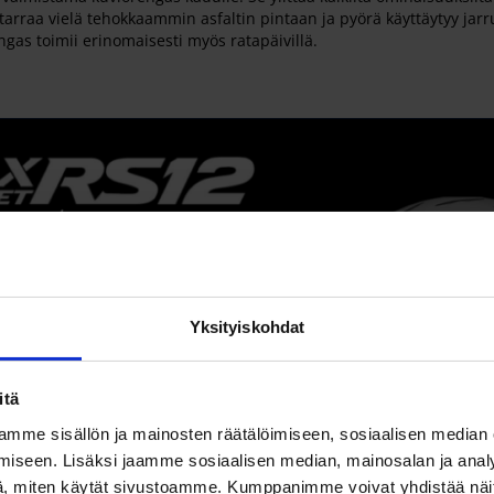
rraa vielä tehokkaammin asfaltin pintaan ja pyörä käyttäytyy jarr
s toimii erinomaisesti myös ratapäivillä.
Yksityiskohdat
itä
mme sisällön ja mainosten räätälöimiseen, sosiaalisen median
iseen. Lisäksi jaamme sosiaalisen median, mainosalan ja analy
, miten käytät sivustoamme. Kumppanimme voivat yhdistää näitä t