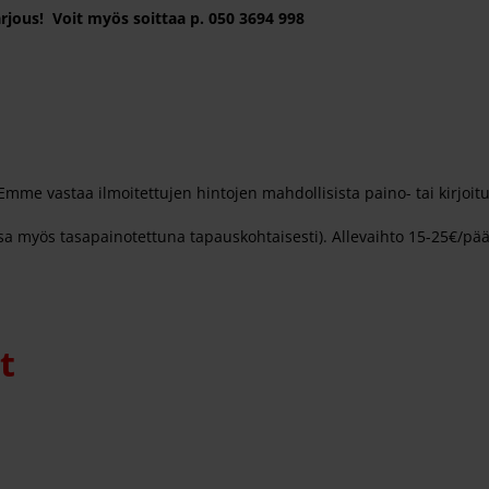
arjous! Voit myös soittaa p. 050 3694 998
e vastaa ilmoitettujen hintojen mahdollisista paino- tai kirjoitu
sa myös tasapainotettuna tapauskohtaisesti). Allevaihto 15-25€/pää
t