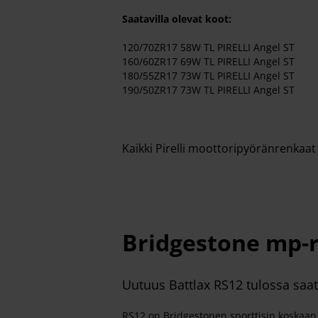
Saatavilla olevat koot:
120/70ZR17 58W TL PIRELLI Angel ST
160/60ZR17 69W TL PIRELLI Angel ST
180/55ZR17 73W TL PIRELLI Angel ST
190/50ZR17 73W TL PIRELLI Angel ST
Kaikki Pirelli moottoripyöränrenkaa
Bridgestone mp-
Uutuus Battlax RS12 tulossa saata
RS12 on Bridgestonen sporttisin koskaan 