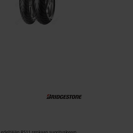
a edeltäjän RS11 renkaan suorituskyvyn.