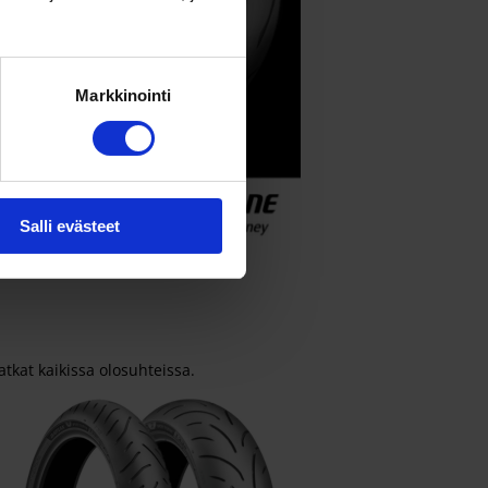
Markkinointi
Salli evästeet
tkat kaikissa olosuhteissa.