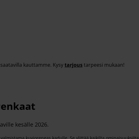
t saatavilla kauttamme. Kysy
tarjous
tarpeesi mukaan!
renkaat
ville kesälle 2026.
valmistama kuviorengas kadulle. Se ylittää kaikilta ominaisuuksilt