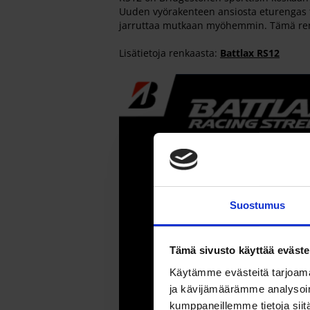
Uuden vyörakenteen ansiosta eturengas ta
jarruttaa mutkaan myöhemmin. Tämä renga
Lisätietoja renkaasta:
Battlax RS12
Suostumus
Tämä sivusto käyttää eväste
Käytämme evästeitä tarjoama
ja kävijämäärämme analysoim
kumppaneillemme tietoja siitä