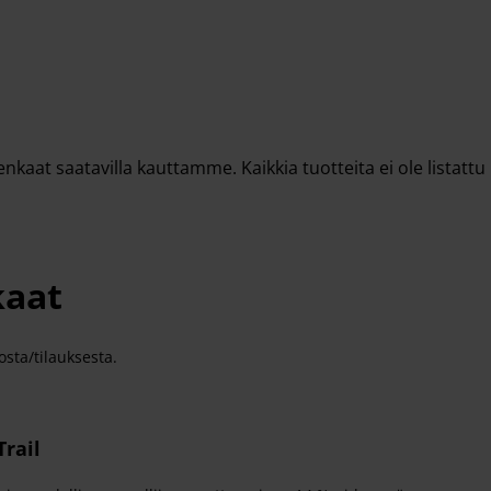
aat saatavilla kauttamme. Kaikkia tuotteita ei ole listattu n
kaat
sta/tilauksesta.
Trail