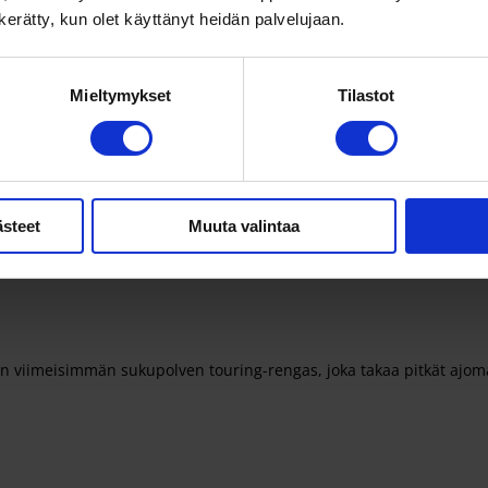
n kerätty, kun olet käyttänyt heidän palvelujaan.
Mieltymykset
Tilastot
ästeet
Muuta valintaa
n viimeisimmän sukupolven touring-rengas, joka takaa pitkät ajoma