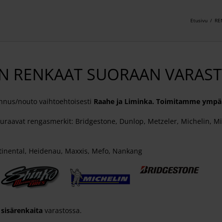
Etusivu
/
RE
 RENKAAT SUORAAN VARAS
nnus/nouto vaihtoehtoisesti
Raahe ja Liminka. Toimitamme ympä
raavat rengasmerkit: Bridgestone, Dunlop, Metzeler, Michelin, Mita
ntinental, Heidenau, Maxxis, Mefo, Nankang
sisärenkaita
varastossa.