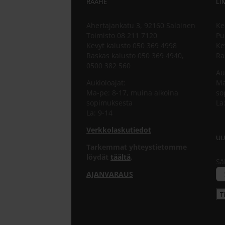
RAAHE
LI
Ahertajankatu 3, 92160 Saloinen
Ke
Toimisto 08 211 7120
Pu
Kevyt kalusto 050 369 4998
Ke
Raskas kalusto 050 369 4940,
Ra
0500 382 560
Au
Aukioloajat:
Ma
Ma-pe: 8-17, muina aikoina
so
sopimuksesta
La
La: 9-14
Verkkolaskutiedot
UU
Tarkemmat yhteystietomme
löydät
täältä
.
Sä
AJANVARAUS