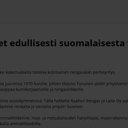
et edullisesti suomalaisesta
den kokemuksella toimiva kotimainen rengasalan perheyritys.
aa juurensa 1970-luvulle, jolloin Mauno Turunen aloitti yritystoimi
auppaa kumikorjaamoille ja rengasliikkeille.
viime vuosikymmeninä. Tällä hetkellä Raahen Rengas ja Laite Oy pa
mitamme renkaita ja vanteita ympäri Suomen.
ammattiliikenne, maa- ja metsätalouden harjoittajat, maanrakennus- 
kalla ammattitaidolla.