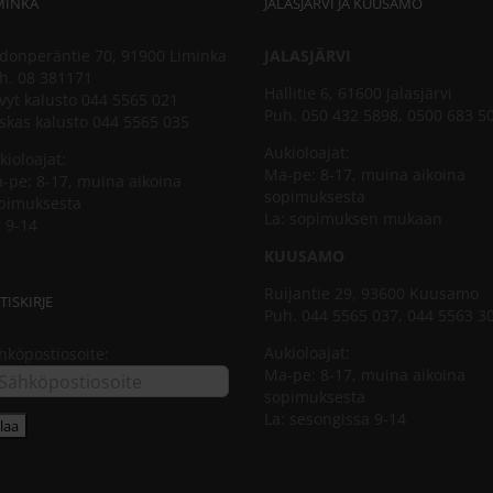
MINKA
JALASJÄRVI JA KUUSAMO
donperäntie 70, 91900 Liminka
JALASJÄRVI
h. 08 381171
Hallitie 6, 61600 Jalasjärvi
vyt kalusto 044 5565 021
Puh. 050 432 5898, 0500 683 5
skas kalusto 044 5565 035
Aukioloajat:
kioloajat:
Ma-pe: 8-17, muina aikoina
-pe: 8-17, muina aikoina
sopimuksesta
pimuksesta
La: sopimuksen mukaan
: 9-14
KUUSAMO
Ruijantie 29, 93600 Kuusamo
TISKIRJE
Puh. 044 5565 037, 044 5563 3
Aukioloajat:
hköpostiosoite:
Ma-pe: 8-17, muina aikoina
sopimuksesta
La: sesongissa 9-14