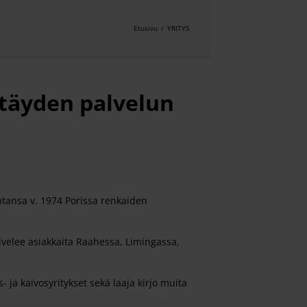
Etusivu
/
YRITYS
 täyden palvelun
ntansa v. 1974 Porissa renkaiden
lvelee asiakkaita Raahessa, Limingassa,
ja kaivosyritykset sekä laaja kirjo muita