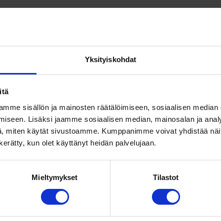
isia työntekijöitä yrityksessä on n. 20.
Yksityiskohdat
itä
mme sisällön ja mainosten räätälöimiseen, sosiaalisen median
iseen. Lisäksi jaamme sosiaalisen median, mainosalan ja analy
, miten käytät sivustoamme. Kumppanimme voivat yhdistää näitä t
n kerätty, kun olet käyttänyt heidän palvelujaan.
Mieltymykset
Tilastot