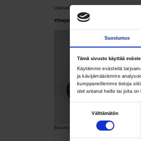
Liikevaihtomme v. 2021 oli n. 6 M €. Vakitu
Yhteystietomme löydät
täältä
.
Suostumus
Tämä sivusto käyttää eväste
Käytämme evästeitä tarjoama
ja kävijämäärämme analysoim
kumppaneillemme tietoja siitä
olet antanut heille tai joita o
Suostumuksen
Välttämätön
valinta
Mauno ja Riitta Turunen