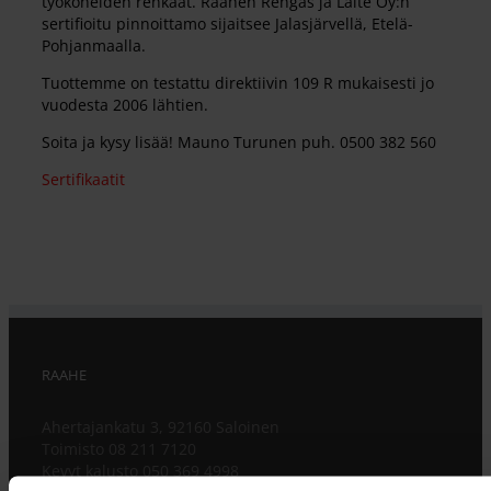
työkoneiden renkaat. Raahen Rengas ja Laite Oy:n
sertifioitu pinnoittamo sijaitsee Jalasjärvellä, Etelä-
Pohjanmaalla.
Tuottemme on testattu direktiivin 109 R mukaisesti jo
vuodesta 2006 lähtien.
Soita ja kysy lisää! Mauno Turunen puh. 0500 382 560
Sertifikaatit
RAAHE
Ahertajankatu 3, 92160 Saloinen
Toimisto 08 211 7120
Kevyt kalusto 050 369 4998