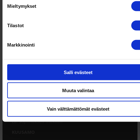
Mieltymykset
UUTISKIRJE
Tilastot
Sähköpostiosoite:
Markkinointi
JALASJÄRVI JA KUUSAMO
Salli evästeet
JALASJÄRVI
Muuta valintaa
Hallitie 6, 61600 Jalasjärvi
Puh. 050 432 5898, 0500 683 505
Aukioloajat:
Vain välttämättömät evästeet
Ma-pe: 8-17, muina aikoina sopimuksesta
La: sopimuksen mukaan
KUUSAMO