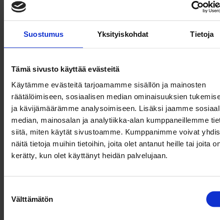
Raskas kalusto 050 369 4940, 0500 382 560
Aukioloajat:
Ma-pe: 8-17, muina aikoina sopimuksesta
Suostumus
Yksityiskohdat
Tietoja
La: 9-14
Verkkolaskutiedot
Tämä sivusto käyttää evästeitä
Tarkemmat yhteystietomme löydät
täältä
.
Käytämme evästeitä tarjoamamme sisällön ja mainosten
AJANVARAUS
räätälöimiseen, sosiaalisen median ominaisuuksien tukemis
ja kävijämäärämme analysoimiseen. Lisäksi jaamme sosiaal
median, mainosalan ja analytiikka-alan kumppaneillemme tie
LIMINKA
siitä, miten käytät sivustoamme. Kumppanimme voivat yhdis
näitä tietoja muihin tietoihin, joita olet antanut heille tai joita o
Kedonperäntie 70, 91900 Liminka
Puh. 08 381171
kerätty, kun olet käyttänyt heidän palvelujaan.
Kevyt kalusto 044 5565 021
Raskas kalusto 044 5565 035
Suostumuksen
Aukioloajat:
Välttämätön
Ma-pe: 8-17, muina aikoina sopimuksesta
valinta
La: 9-14