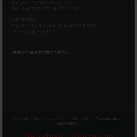
Ruijantie 29, 93600 Kuusamo
Puh. 044 5565 037, 044 5563 300
Aukioloajat:
Ma-pe: 8-17, muina aikoina sopimuksesta
La: sesongissa 9-14
YRITYKSEMME FACEBOOKISSA
2026 Raahen Rengas ja Laite Oy ©| All rights reserved |
Tietosuojaseloste |
Evästeseloste |
Facebook
Instagram