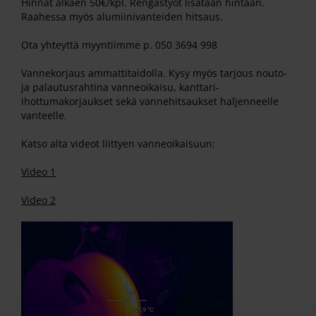
Hinnat alkaen 50€/kpl. Rengastyöt lisätään hintaan.
Raahessa myös alumiinivanteiden hitsaus.
Ota yhteyttä myyntiimme p. 050 3694 998
Vannekorjaus ammattitaidolla. Kysy myös tarjous nouto-
ja palautusrahtina vanneoikaisu, kanttari-
ihottumakorjaukset sekä vannehitsaukset haljenneelle
vanteelle.
Katso alta videot liittyen vanneoikaisuun:
Video 1
Video 2