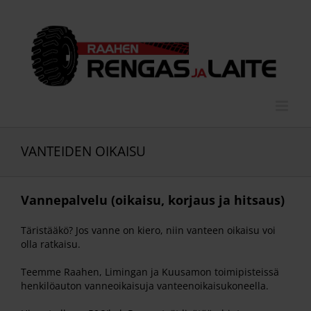
Skip
to
content
VANTEIDEN OIKAISU
Vannepalvelu (oikaisu, korjaus ja hitsaus)
Täristääkö? Jos vanne on kiero, niin vanteen oikaisu voi
olla ratkaisu.
Teemme Raahen, Limingan ja Kuusamon toimipisteissä
henkilöauton vanneoikaisuja vanteenoikaisukoneella.