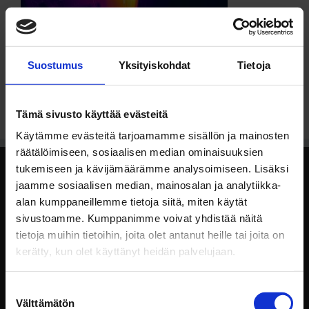
Suostumus
Yksityiskohdat
Tietoja
Tämä sivusto käyttää evästeitä
Käytämme evästeitä tarjoamamme sisällön ja mainosten
räätälöimiseen, sosiaalisen median ominaisuuksien
tukemiseen ja kävijämäärämme analysoimiseen. Lisäksi
RAAHE
jaamme sosiaalisen median, mainosalan ja analytiikka-
alan kumppaneillemme tietoja siitä, miten käytät
Ahertajankatu 3, 92160 Saloinen
sivustoamme. Kumppanimme voivat yhdistää näitä
Toimisto 08 211 7120
tietoja muihin tietoihin, joita olet antanut heille tai joita on
Kevyt kalusto 050 369 4998
kerätty, kun olet käyttänyt heidän palvelujaan.
Raskas kalusto 050 369 4940, 0500 382 560
Aukioloajat:
Suostumuksen
Ma-pe: 8-17, muina aikoina sopimuksesta
Välttämätön
valinta
La: 9-14