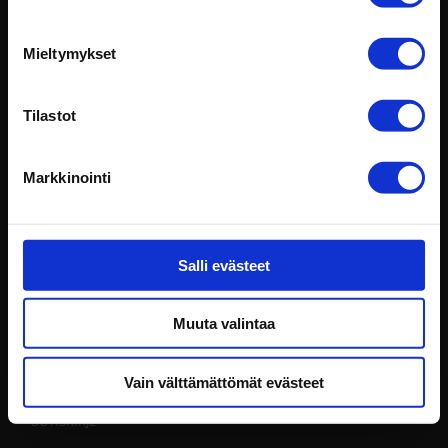
Verkkolaskutiedot
Mieltymykset
Tarkemmat yhteystietomme löydät
täältä
.
AJANVARAUS
Tilastot
LIMINKA
Markkinointi
Kedonperäntie 70, 91900 Liminka
Puh. 08 381171
Kevyt kalusto 044 5565 021
Salli evästeet
Raskas kalusto 044 5565 035
Aukioloajat:
Muuta valintaa
Ma-pe: 8-17, muina aikoina sopimuksesta
La: 9-14
Vain välttämättömät evästeet
UUTISKIRJE