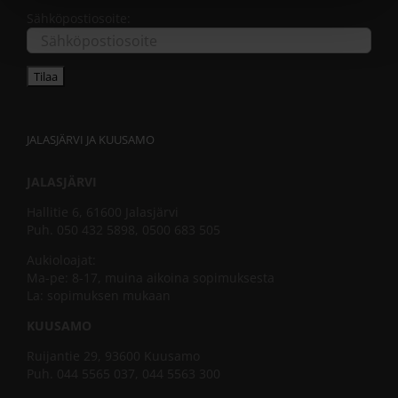
Sähköpostiosoite:
JALASJÄRVI JA KUUSAMO
JALASJÄRVI
Hallitie 6, 61600 Jalasjärvi
Puh. 050 432 5898, 0500 683 505
Aukioloajat:
Ma-pe: 8-17, muina aikoina sopimuksesta
La: sopimuksen mukaan
KUUSAMO
Ruijantie 29, 93600 Kuusamo
Puh. 044 5565 037, 044 5563 300