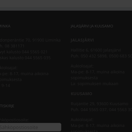
MINKA
JALASJÄRVI JA KUUSAMO
donperäntie 70, 91900 Liminka
JALASJÄRVI
h. 08 381171
Hallitie 6, 61600 Jalasjärvi
vyt kalusto 044 5565 021
Puh. 050 432 5898, 0500 683 5
skas kalusto 044 5565 035
Aukioloajat:
kioloajat:
Ma-pe: 8-17, muina aikoina
-pe: 8-17, muina aikoina
sopimuksesta
pimuksesta
La: sopimuksen mukaan
: 9-14
KUUSAMO
Ruijantie 29, 93600 Kuusamo
TISKIRJE
Puh. 044 5565 037, 044 5563 3
Aukioloajat:
hköpostiosoite:
Ma-pe: 8-17, muina aikoina
sopimuksesta