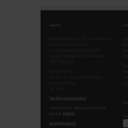
RAAHE
LI
Ahertajankatu 3, 92160 Saloinen
Ke
Toimisto 08 211 7120
Pu
Kevyt kalusto 050 369 4998
Ke
Raskas kalusto 050 369 4940,
Ra
0500 382 560
Au
Aukioloajat:
Ma
Ma-pe: 8-17, muina aikoina
so
sopimuksesta
La
La: 9-14
Verkkolaskutiedot
UU
Tarkemmat yhteystietomme
löydät
täältä
.
Sä
AJANVARAUS