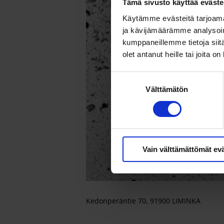
Tämä sivusto käyttää eväste
Käytämme evästeitä tarjoama
ja kävijämäärämme analysoim
kumppaneillemme tietoja siitä
olet antanut heille tai joita o
Suostumuksen
Välttämätön
valinta
Vain välttämättömät ev
Kedonperäntie 70, 91900 LIMINKA